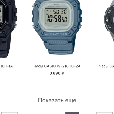
18Н-1А
Часы CASIO W-218НC-2А
Часы C
3 690 ₽
Показать еще