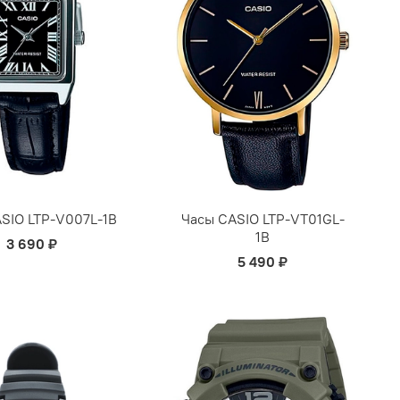
SIO LTP-V007L-1B
Часы CASIO LTP-VT01GL-
1B
3 690 ₽
5 490 ₽