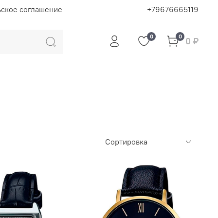
ьское соглашение
+79676665119
0
0
0 ₽