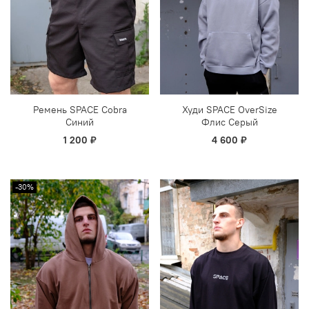
Ремень SPACE Cobra
Худи SPACE OverSize
Синий
Флис Серый
1 200 ₽
4 600 ₽
-30%