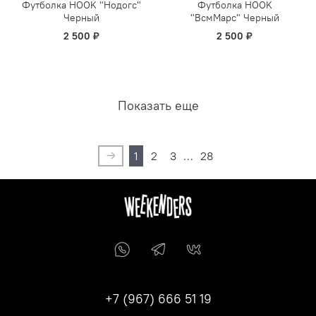
Футболка HOOK "Нодогс"
Футболка HOOK
Черный
"ВсмМарс" Черный
2 500 ₽
2 500 ₽
Показать еще
1
2
3
…
28
+7 (967) 666 51 19