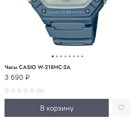
Часы CASIO W-218НC-2А
3 690 ₽
(0)
В корзину