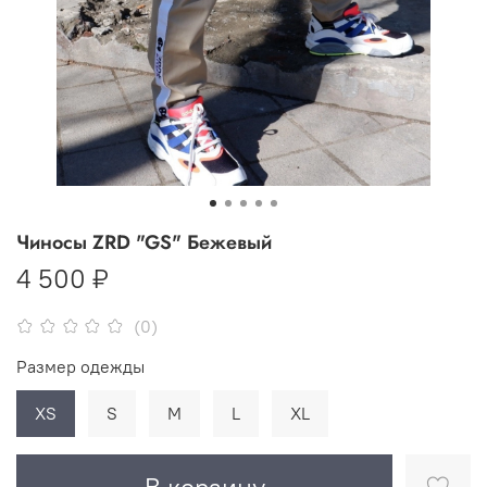
Чиносы ZRD "GS" Бежевый
4 500 ₽
(0)
Размер одежды
XS
S
M
L
XL