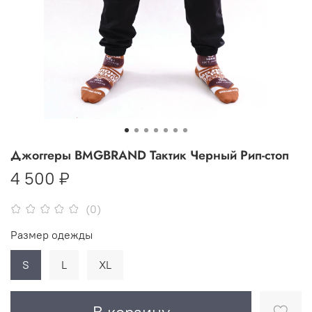
Джоггеры BMGBRAND Тактик Черный Рип-стоп
4 500 ₽
(0)
Размер одежды
S
L
XL