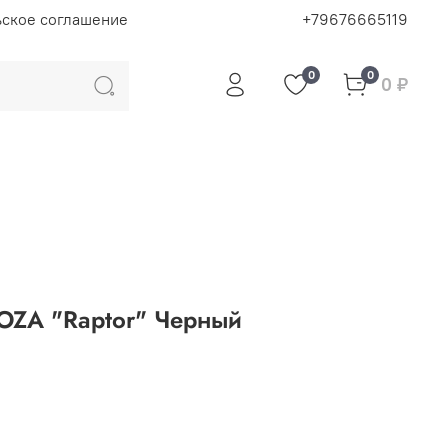
ьское соглашение
+79676665119
0
0
0 ₽
ZA "Raptor" Черный