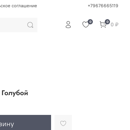
ьское соглашение
+79676665119
0
0
0 ₽
 Голубой
зину