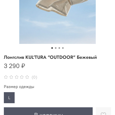
Лонгслив KUL'TURA "OUTDOOR" Бежевый
3 290 ₽
(0)
Размер одежды
L