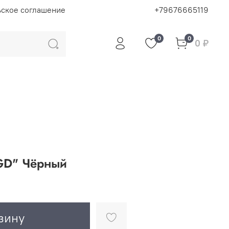
ьское соглашение
+79676665119
0
0
0 ₽
GD" Чёрный
зину