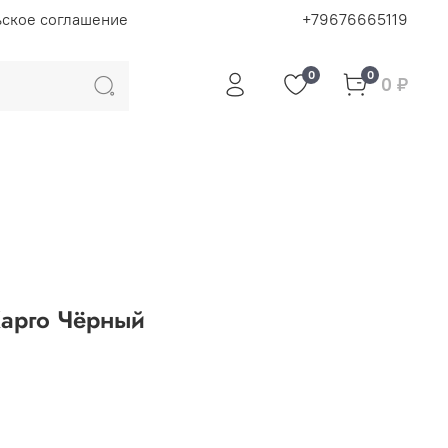
ьское соглашение
+79676665119
0
0
0 ₽
арго Чёрный