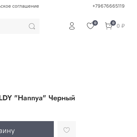
ьское соглашение
+79676665119
0
0
0 ₽
LDY "Hannya" Черный
зину